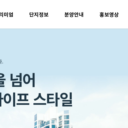
리미엄
단지정보
분양안내
홍보영상
.
.
.
을 넘어
치있는 삶
라이프 스타일
을 창조
다.