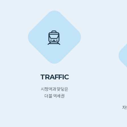
TRAFFIC
시청역과 맞닿은
더블 역세권
자